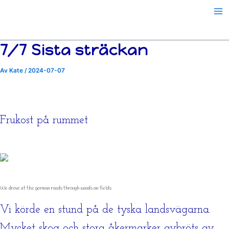
Resor
Hoppa
Årsvis
till
innehåll
7/7 Sista sträckan
Av
Kate
/
2024-07-07
Frukost på rummet
We drove at the german roads through woods an fields
Vi körde en stund på de tyska landsvägarna.
Mycket skog och stora åkermarker avbröts av