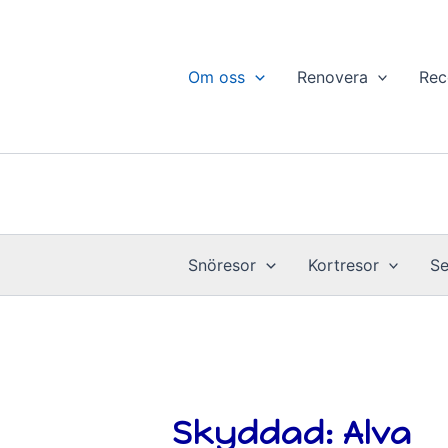
Hoppa
till
innehåll
Om oss
Renovera
Rec
Snöresor
Kortresor
Se
Skyddad: Alva