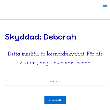
Hoppa
till
innehåll
Skyddad: Deborah
Detta innehåll är lösenordsskyddat. För att
visa det, ange lösenordet nedan.
Lösenord: