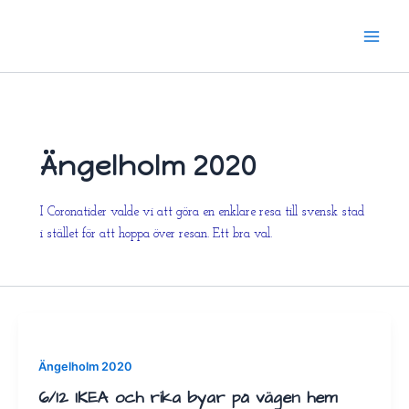
Hoppa
till
innehåll
Ängelholm 2020
I Coronatider valde vi att göra en enklare resa till svensk stad
i stället för att hoppa över resan. Ett bra val.
Ängelholm 2020
6/12 IKEA och rika byar på vägen hem