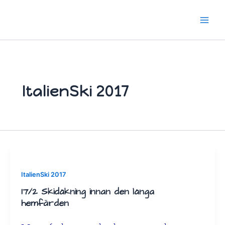
Hoppa
till
innehåll
ItalienSki 2017
ItalienSki 2017
17/2 Skidåkning innan den långa
hemfärden