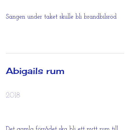
Sängen under taket skulle bli brandbilsröd
Abigails rum
2018
Det gamla förrådet ska bli ett nytt rum till