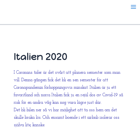
Hoppa
till
innehåll
Italien 2020
I Coronans tider är det svårt att planera semester som man
vill. Denna gången fick det bli en sen semester för att
Coronapandemin förhoppningsvis minskat. Italien är ju ett
favoritland och norra Italien fick ju en rejäl dos av Covid-19 så
risk för en andra våg kan nog vara lägre just där.
Det bli bilen ner så vi har möjlighet att ta oss hem om det
skulle braka lös. Och ensamt boende i ett airbnb isolerar oss
själva lite, kanske.