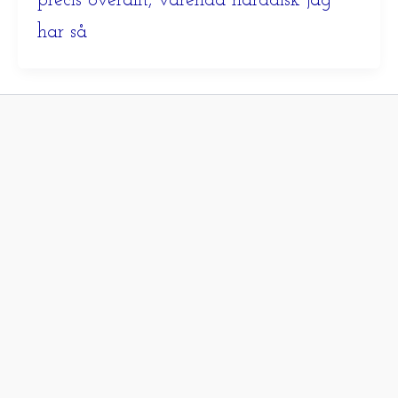
precis överallt, varenda hårddisk jag
har så