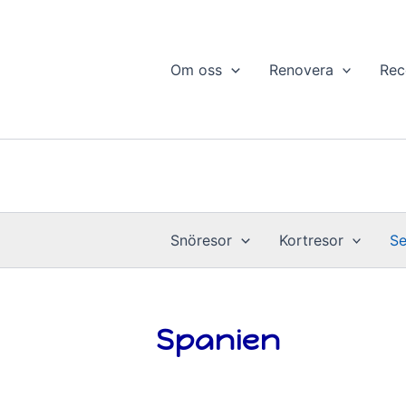
Hoppa
till
innehåll
Om oss
Renovera
Rec
Snöresor
Kortresor
Se
Spanien