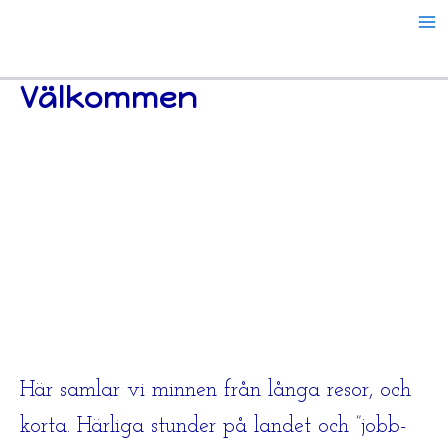
Resor
Hoppa
årsvis
till
innehåll
Välkommen
Här samlar vi minnen från långa resor, och
korta. Härliga stunder på landet och ”jobb-