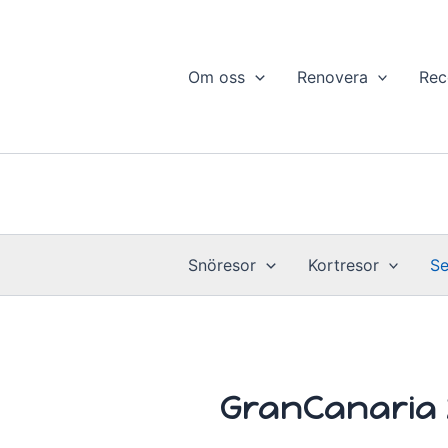
Hoppa
till
innehåll
Om oss
Renovera
Rec
Snöresor
Kortresor
Se
GranCanaria 