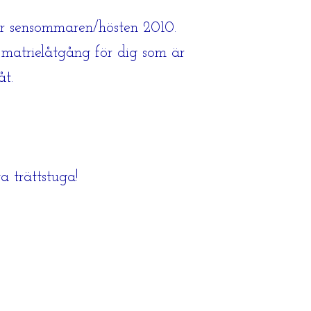
der sensommaren/hösten 2010.
e matrielåtgång för dig som är
åt.
a trättstuga!