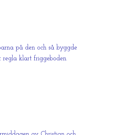
bbarna på den och så byggde
t regla klart friggeboden.
termiddagen av Christian och