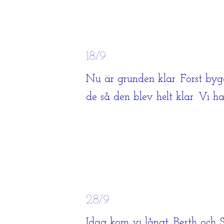
18/9
Nu är grunden klar. Först by
de så den blev helt klar. Vi ha
28/9
Idag kom vi långt. Berth och 