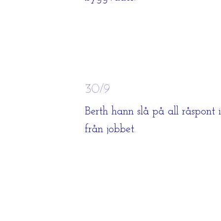
30/9
Berth hann slå på all råspont
från jobbet.