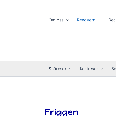
Hoppa
till
innehåll
Om oss
Renovera
Rec
Snöresor
Kortresor
Se
Friggen