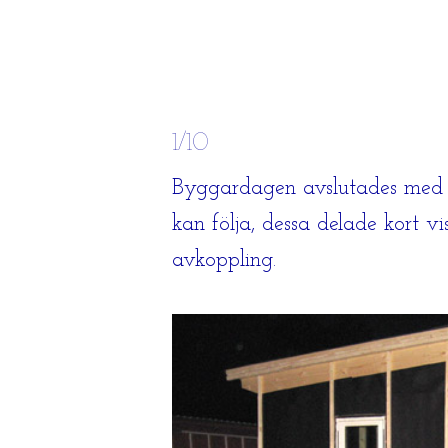
1/10
Byggardagen avslutades med a
kan följa, dessa delade kort v
avkoppling.