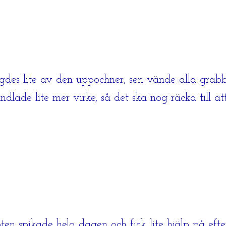
ggdes lite av den uppochner, sen vände alla gra
ndlade lite mer virke, så det ska nog räcka till at
Sten spikade hela dagen och fick lite hjälp på ef