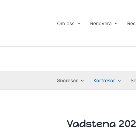
Hoppa
till
innehåll
Om oss
Renovera
Rec
Snöresor
Kortresor
Se
Vadstena 20