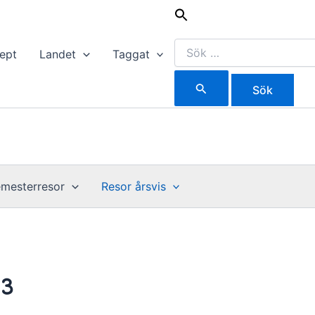
Sök
efter:
ept
Landet
Taggat
mesterresor
Resor årsvis
23