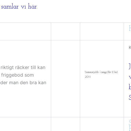
samlar vi här.​
K
riktigt räcker till kan
Sommarjobb i smyg (för Elin)
 friggebod som
2011
reder man den bra kan