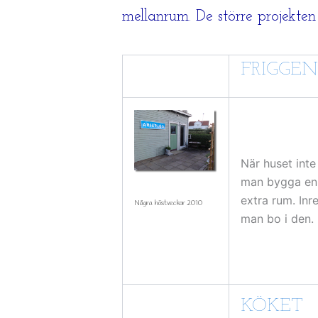
mellanrum. De större projekten 
FRIGGEN
När huset inte 
man bygga en
extra rum. In
Några höstveckor 2010
man bo i den.
KÖKET