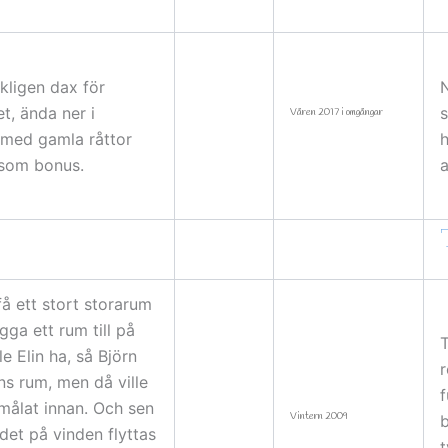
kligen dax för
N
t, ända ner i
s
Våren 2017 i omgångar
 med gamla råttor
 som bonus.
a
få ett stort storarum
ga ett rum till på
T
le Elin ha, så Björn
r
ins rum, men då ville
f
målat innan. Och sen
Vintern 2009
b
det på vinden flyttas
t