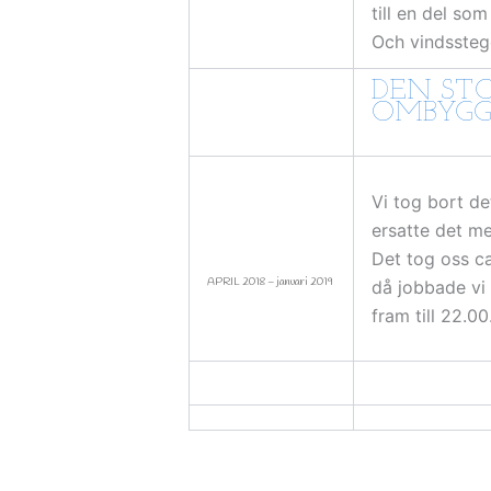
till en del so
Och vindssteg
DEN ST
OMBYG
Vi tog bort d
ersatte det m
Det tog oss c
APRIL 2018 – januari 2019
då jobbade vi
fram till 22.00