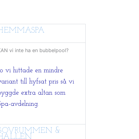
HEMMASPA
AN vi inte ha en bubbelpool?
Jo vi hittade en mindre
variant till hyfsat pris så vi
byggde extra altan som
Spa-avdelning.
SOVRUMMEN &
HALLEN