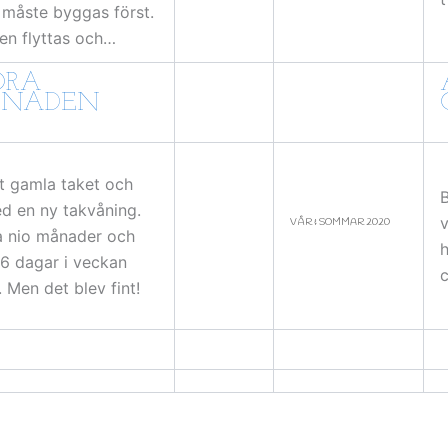
m måste byggas först.
en flyttas och…
ORA
GNADEN
et gamla taket och
B
ed en ny takvåning.
v
VÅR & SOMMAR 2020
a nio månader och
h
 6 dagar i veckan
. Men det blev fint!