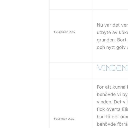
Nu var det ver
utbyte av köke
Hela januari 2012
grunden. Bort
och nytt golv
VINDEN
För att kunna 
behövde vi byg
vinden. Det vil
fick överta El
han få det om
Hela våren 2007
behövde förrå