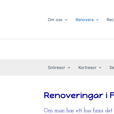
Hoppa
till
innehåll
Om oss
Renovera
Rec
Snöresor
Kortresor
Se
Renoveringar i 
Om man har ett hus finns det a