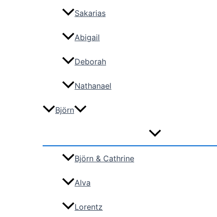
Sakarias
Abigail
Deborah
Nathanael
Björn
Björn & Cathrine
Alva
Lorentz