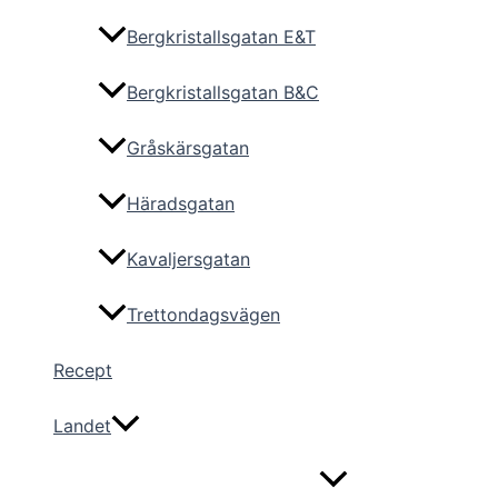
Bergkristallsgatan E&T
Bergkristallsgatan B&C
Gråskärsgatan
Häradsgatan
Kavaljersgatan
Trettondagsvägen
Recept
Landet