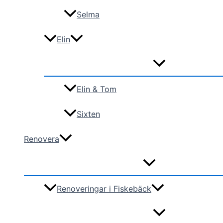
Selma
Elin
Elin & Tom
Sixten
Renovera
Renoveringar i Fiskebäck