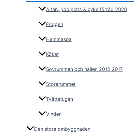
Altan, poolplats & cykelförråd 2020
Friggen
Hemmaspa
Köket
Sovrummen och hallen 2015-2017
Storarummet
Tvättstugan
Vinden
Den stora ombyggnaden