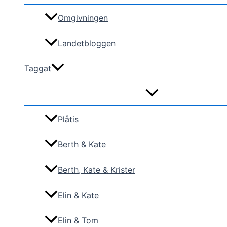
Omgivningen
Landetbloggen
Taggat
Plåtis
Berth & Kate
Berth, Kate & Krister
Elin & Kate
Elin & Tom