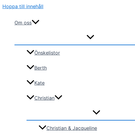
Hoppa till innehåll
Om oss
Önskelistor
Berth
Kate
Christian
Christian & Jacqueline