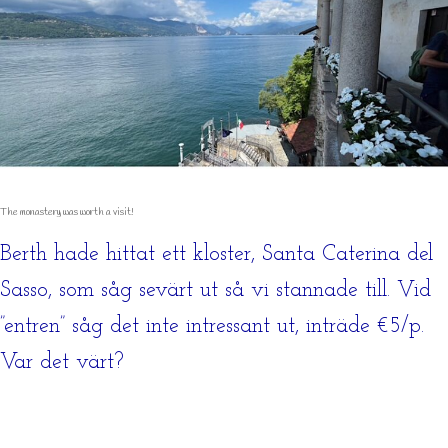
The monastery was worth a visit!
Berth hade hittat ett kloster, Santa Caterina del
Sasso, som såg sevärt ut så vi stannade till. Vid
”entren” såg det inte intressant ut, inträde €5/p.
Var det värt?