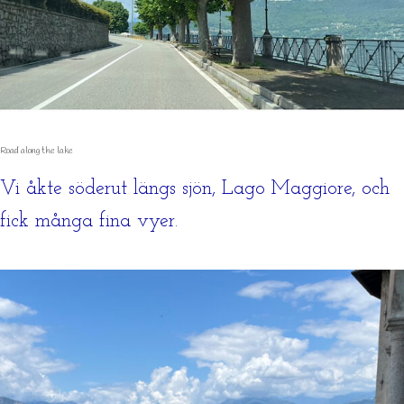
Road along the lake
Vi åkte söderut längs sjön, Lago Maggiore, och
fick många fina vyer.