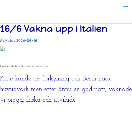
Resor
Hoppa
Årsvis
till
innehåll
16/6 Vakna upp i Italien
Av
Kate
/
2024-06-16
Homemeade breakfast at the hotel room
Kate kände av förkylning och Berth hade
huvudvärk men efter ännu en god natt, vaknade
vi pigga, friska och utvilade.