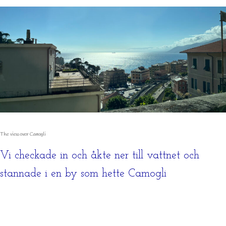
The view over Camogli
Vi checkade in och åkte ner till vattnet och
stannade i en by som hette Camogli