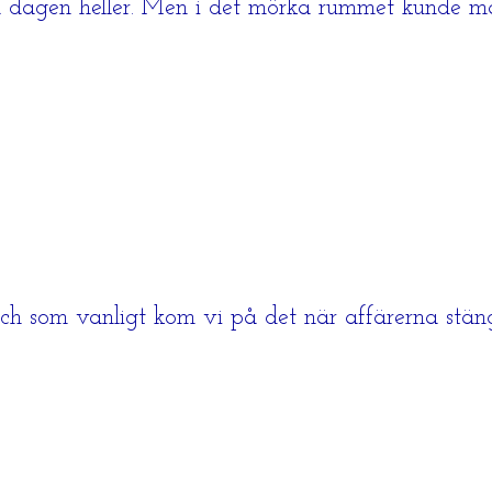
a dagen heller. Men i det mörka rummet kunde man
h som vanligt kom vi på det när affärerna stängt