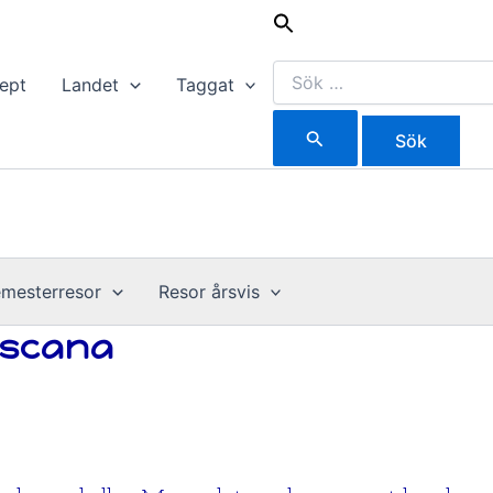
Sök
efter:
ept
Landet
Taggat
mesterresor
Resor årsvis
Toscana