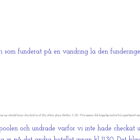
 som funderat på en vandring la den funderinge
ause we should have checked in at the other place Before 11.30. This owner did happily rented his apartment on
poolen och undrade varför vi inte hade checkat 
ka in på det andra hotellet innan kl 11.30. Det ble