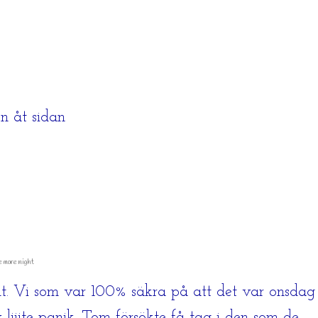
n åt sidan
e more night
ut. Vi som var 100% säkra på att det var onsdag
v liiite panik. Tom försökte få tag i den som de