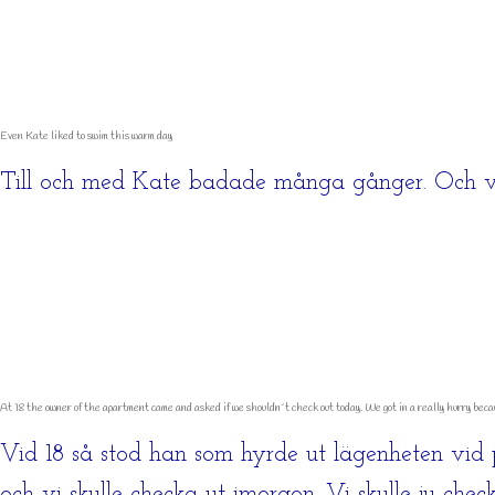
Even Kate liked to swim this warm day
Till och med Kate badade många gånger. Och vi
At 18 the owner of the apartment came and asked if we shouldn´t check out today. We got in a really hurry bec
Vid 18 så stod han som hyrde ut lägenheten vid 
och vi skulle checka ut imorgon. Vi skulle ju chec