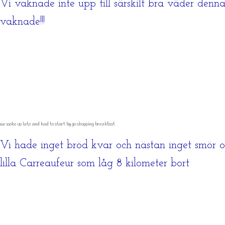
Vi vaknade inte upp till särskilt bra väder denn
vaknade!!!
we woke up late and had to start by go shopping breakfast
Vi hade inget bröd kvar och nästan inget smör oc
lilla Carreaufeur som låg 8 kilometer bort