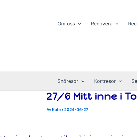
Resor
Hoppa
Årsvis
till
innehåll
Om oss
Renovera
Rec
Snöresor
Kortresor
Se
27/6 Mitt inne i 
Av
Kate
/
2024-06-27