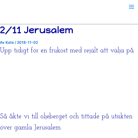
Hoppa
till
innehåll
2/11 Jerusalem
Av
Kate
/
2018-11-02
Upp tidigt för en frukost med rejält att välja på.
Så åkte vi till oljeberget och tittade på utsikten
över gamla Jerusalem.