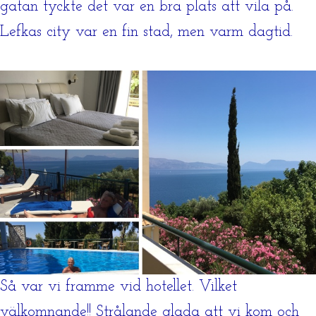
gatan tyckte det var en bra plats att vila på.
Lefkas city var en fin stad, men varm dagtid.
Så var vi framme vid hotellet. Vilket
välkomnande!! Strålande glada att vi kom och