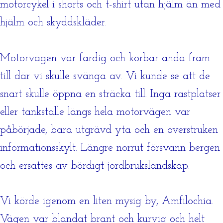
motorcykel i shorts och t-shirt utan hjälm än med
hjälm och skyddskläder.
Motorvägen var färdig och körbar ända fram
till där vi skulle svänga av. Vi kunde se att de
snart skulle öppna en sträcka till. Inga rastplatser
eller tankställe längs hela motorvägen var
påbörjade, bara utgrävd yta och en överstruken
informationsskylt. Längre norrut försvann bergen
och ersattes av bördigt jordbrukslandskap.
Vi körde igenom en liten mysig by, Amfilochia.
Vägen var blandat brant och kurvig och helt