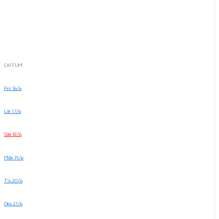
DATUM
Fre 16/6
Lör 17/6
Sön 18/6
Mån 19/6
Tis 20/6
Ons 21/6