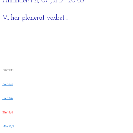
Anländer: Fri, 07 Jul 17 20:40
Vi har planerat vädret…
DATUM
Fre 16/6
Lör 17/6
Sön 18/6
Mån 19/6