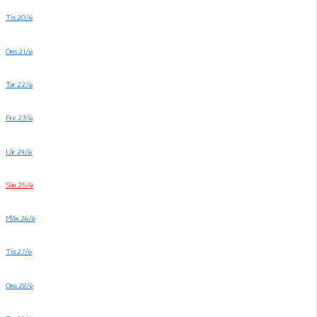
Tis 20/6
Ons 21/6
Tor 22/6
Fre 23/6
Lör 24/6
Sön 25/6
Mån 26/6
Tis 27/6
Ons 28/6