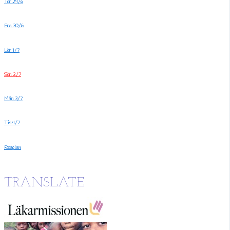
Tor 29/6
Fre 30/6
Lör 1/7
Sön 2/7
Mån 3/7
Tis 4/7
Resplan
TRANSLATE