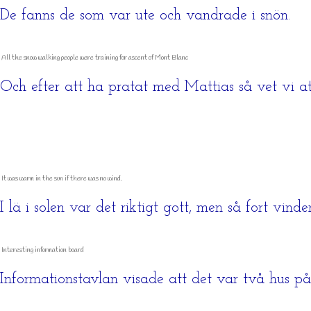
De fanns de som var ute och vandrade i snön.
All the snow walking people were training for ascent of Mont Blanc
Och efter att ha pratat med Mattias så vet vi 
It was warm in the sun if there was no wind.
I lä i solen var det riktigt gott, men så fort vin
Interesting information board
Informationstavlan visade att det var två hus på