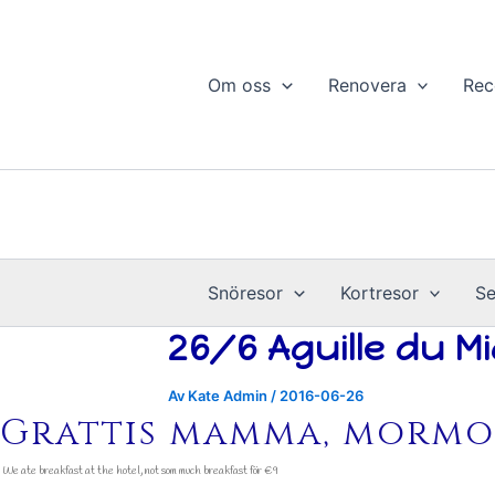
Hoppa
till
innehåll
Om oss
Renovera
Rec
Snöresor
Kortresor
Se
26/6 Aguille du Mi
Av
Kate Admin
/
2016-06-26
Grattis mamma, mormo
We ate breakfast at the hotel, not som much breakfast för €9