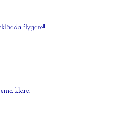
klädda flygare!!
erna klara.