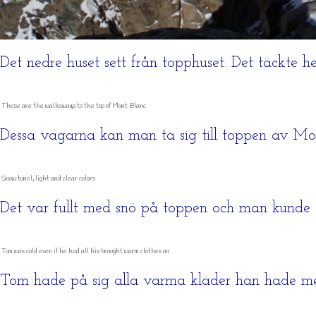
Det nedre huset sett från topphuset. Det täckte 
These are the walkaways to the top of Mont Blanc
Dessa vägarna kan man ta sig till toppen av Mo
Snow tunel, light and clear colors
Det var fullt med snö på toppen och man kunde g
Tom was cold even if he had all his brought warm clothes on
Tom hade på sig alla varma kläder han hade me