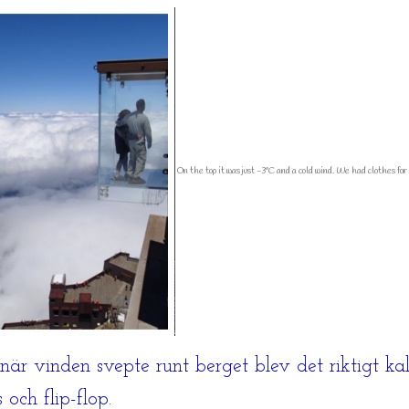
On the top it was just -3°C and a cold wind. We had clothes for i
r vinden svepte runt berget blev det riktigt kall
och flip-flop.