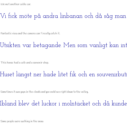
We met another cable car.
Vi fick möte på andra linbanan och då såg man hu
Fantastic view and the camera can´t really catch it.
Utsikten var betagande. Men som vanligt kan inte 
This house had a cafe and a souvenir shop.
Huset längst ner hade litet fik och en souvenirbuti
Sometimes it was gaps in the clouds and you could see right down to the valley.
Ibland blev det luckor i molntäcket och då kunde
Some people were walking in the snow