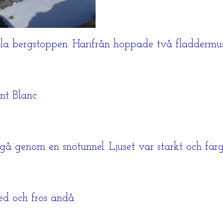
hela bergstoppen. Härifrån hoppade två fladdermus
nt Blanc
å genom en snötunnel. Ljuset var starkt och färg
d och frös ändå.