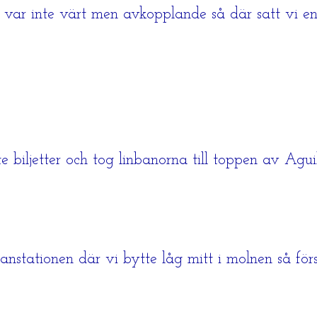
st var inte värt men avkopplande så där satt vi en
 biljetter och tog linbanorna till toppen av Aguill
llanstationen där vi bytte låg mitt i molnen så f