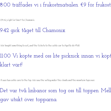
8.00 träffades vi i frukostmatsalen. €9 för fruko
09.42, right in time!! to Chamonix
9.42 gick tåget till Chamonix.
We bought something to eat, and the tickets to the cable car to Aguille du Midi
11.00 Vi köpte med oss lite picknick innan vi köpte
klart värt!
It was two cable cars to the top. We saw the valley under the clouds and the mountain tops over.
Det var två linbanor som tog oss till toppen. Me
gav utsikt över topparna.