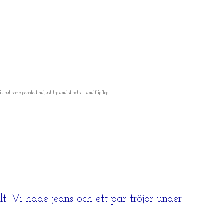
t but some people had just top and shorts – and flipflop
t. Vi hade jeans och ett par tröjor under