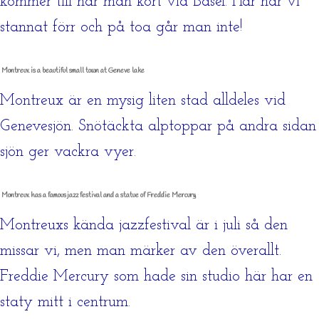
kommer till när man kört via Basel. Här har vi
stannat förr och på toa går man inte!
Montreux is a beautiful small town at Geneve lake
Montreux är en mysig liten stad alldeles vid
Genevesjön. Snötäckta alptoppar på andra sidan
sjön ger vackra vyer.
Montreux has a famous jazz festival and a statue of Freddie Mercury
Montreuxs kända jazzfestival är i juli så den
missar vi, men man märker av den överallt.
Freddie Mercury som hade sin studio här har en
staty mitt i centrum.