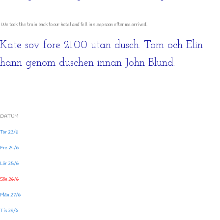
We took the train back to our hotel and fell in sleep soon efter we arrived.
Kate sov före 21.00 utan dusch. Tom och Elin
hann genom duschen innan John Blund.
DATUM
Tor 23/6
Fre 24/6
Lör 25/6
Sön 26/6
Mån 27/6
Tis 28/6