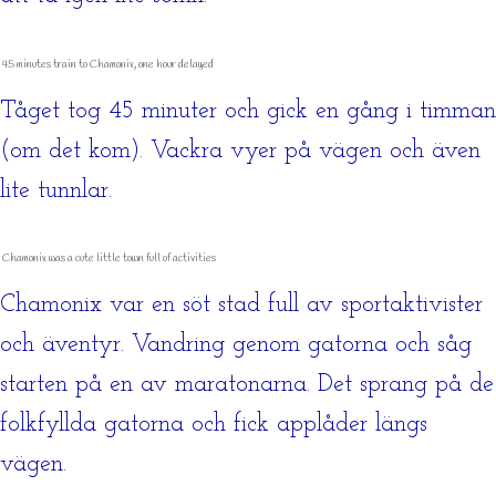
45 minutes train to Chamonix, one hour delayed
Tåget tog 45 minuter och gick en gång i timman
(om det kom). Vackra vyer på vägen och även
lite tunnlar.
Chamonix was a cute little town full of activities
Chamonix var en söt stad full av sportaktivister
och äventyr. Vandring genom gatorna och såg
starten på en av maratonarna. Det sprang på de
folkfyllda gatorna och fick applåder längs
vägen.