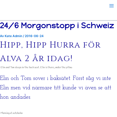
Hoppa
till
innehåll
24/6 Morgonstopp i Schweiz
Av
Kate Admin
/
2016-06-24
Hipp, Hipp Hurra för
Alva 2 år idag!
Elin and Tom sleeps in the back seat. Elin is there, under the pillow
Elin och Tom sover i baksätet. Först såg vi inte
Elin men vid närmare titt kunde vi även se att
hon andades.
Morning at autobahn