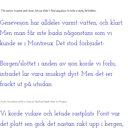
The water is warm and clear, but we didn´t find any place to take a swim, forbidden.
Genevesjön har alldeles varmt vatten, och klart.
Men man får inte bada någonstans som vi
kunde se i Montreux. Det stod förbjudet-
Borgen/slottet i änden av sjön körde vi förbi,
inträdet lär vara snuskigt dyrt. Men det ser
fräckt ut på utsidan.
A pic-nic place with a view in Switzerland close to France
Vi körde vidare och letade rastplats. Först var
det platt sen gick det nästan rakt upp i bergen,