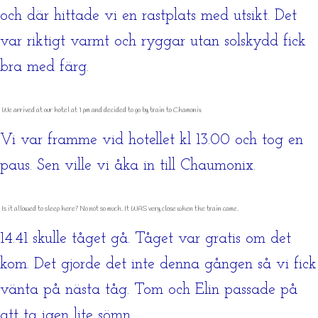
och där hittade vi en rastplats med utsikt. Det
var riktigt varmt och ryggar utan solskydd fick
bra med färg.
We arrived at our hotel at 1 pm and decided to go by train to Chamonix
Vi var framme vid hotellet kl 13.00 och tog en
paus. Sen ville vi åka in till Chaumonix.
Is it allowed to sleep here? No not so much. It WAS very close when the train came.
14.41 skulle tåget gå. Tåget var gratis om det
kom. Det gjorde det inte denna gången så vi fick
vänta på nästa tåg. Tom och Elin passade på
att ta igen lite sömn.