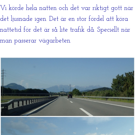
Vi körde hela natten och det var riktigt gott när
det ljusnade igen. Det är en stor fördel att köra
nattetid för det är så lite trafik då. Speciellt när
man passerar vägarbeten.