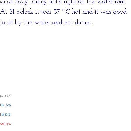
small cozy family hotel right on the waterfront.
At 21 o’clock it was 37 ° C hot and it was good
to sit by the water and eat dinner.
DATUM
Fre 16/6
Lör 17/6
Sön 18/6