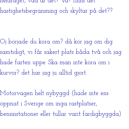
heldraget, vad är det? Va? finns det
hastighetsbegränsning och skyltar på det??
Oj började du köra om? då kör jag om dig
samtidigt, vi får säkert plats båda två och jag
hade farten uppe. Ska man inte köra om i
kurvor? det har jag ju alltid gjort.
Motorvägen helt nybyggd (hade inte ens
öppnat i Sverige om inga rastplatser,
bensinstationer eller tullar varit färdigbyggda)