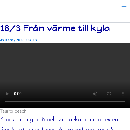
Hoppa
till
innehåll
18/3 Från värme till kyla
Av
Kate
/
2023-03-18
Taurito beach
Klockan ringde 8 och vi packade ihop resten.