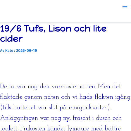
Hoppa
till
innehåll
19/6 Tufs, Lison och lite
cider
Av
Kate
/
2026-06-19
Detta var nog den varmaste natten. Men det
fläktade genom näten och vi hade fläkten igång
(tills batteriet var slut på morgonkvisten).
Anläggningen var nog ny, fräscht i dusch och
toalett. Frukosten kändes lyxigare med bättre