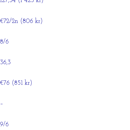
127,34 (1 423 kr)
€72/2n (806 kr)
8/6
36,3
€76 (851 kr)
–
9/6