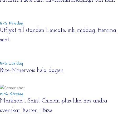
ravinen. Åkte runt olivfabrikförsäljnign och hem
12/6 Fredag
Utflykt till standen Leucate, ink middag. Hemma
sent
13/6 Lördag
Bize-Minervois hela dagen
14/6 Söndag
Marknad i Saint Chinian plus fika hos andra
svenskar. Resten i Bize