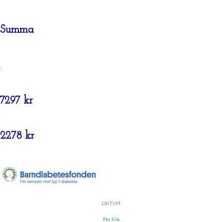
Summa
.
7297 kr
2278 kr
DATUM
Fre 5/6