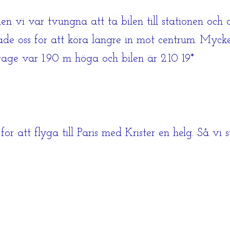
en vi var tvungna att ta bilen till stationen och 
tade oss för att köra längre in mot centrum. Mycke
rage var 1.90 m höga och bilen är 2.10 19*
 att flyga till Paris med Krister en helg. Så vi st