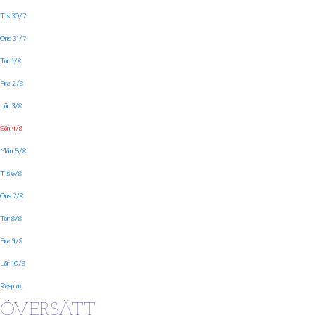
Tis 30/7
Ons 31/7
Tor 1/8
Fre 2/8
Lör 3/8
Sön 4/8
Mån 5/8
Tis 6/8
Ons 7/8
Tor 8/8
Fre 9/8
Lör 10/8
Resplan
ÖVERSÄTT