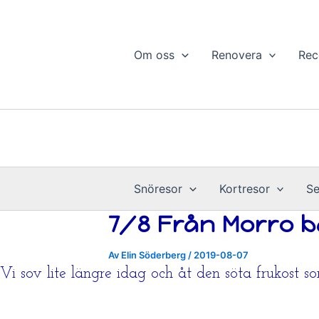
Hoppa
till
innehåll
Om oss
Renovera
Rec
Snöresor
Kortresor
Se
7/8 Från Morro b
Av
Elin Söderberg
/
2019-08-07
Vi sov lite längre idag och åt den söta frukost so