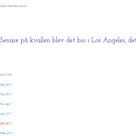
Santa Barbara beach
Senare på kvällen blev det bio i Los Angeles, det
DATUM
Ons 24/7
Tor 25/7
Fre 26/7
Lör 27/7
Sön 28/7
Mån 29/7