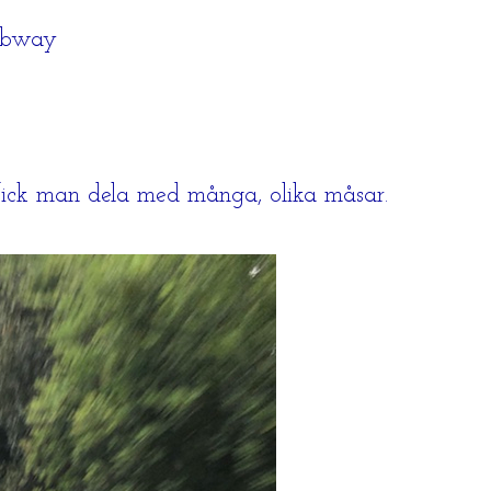
ubway
n fick man dela med många, olika måsar.