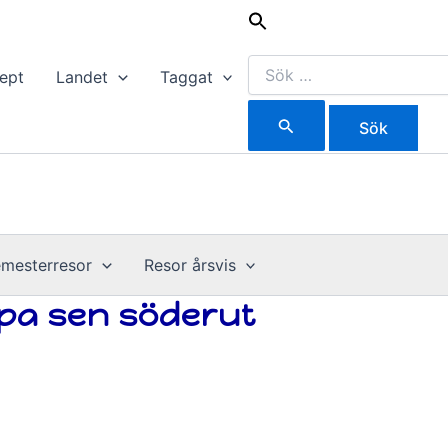
Sök
efter:
ept
Landet
Taggat
mesterresor
Resor årsvis
apa sen söderut