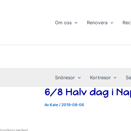
Hoppa
till
innehåll
Om oss
Renovera
Rec
Snöresor
Kortresor
Se
6/8 Halv dag i N
Av
Kate
/
2019-08-06
A really nice apartment