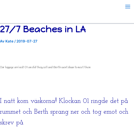
Hoppa
till
innehåll
27/7 Beaches in LA
Av
Kate
/
2019-07-27
Our luggage arrived! 01 am did they call and Berth went down to meet them
I natt kom väskorna!! Klockan 01 ringde det på
rummet och Berth sprang ner och tog emot och
skrev på