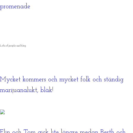
promenade
Lots of people walking
Mycket kommers och mycket folk och ständig
marijuanalukt, bläk!
Elin och Tom gick lite längre medan Berth och