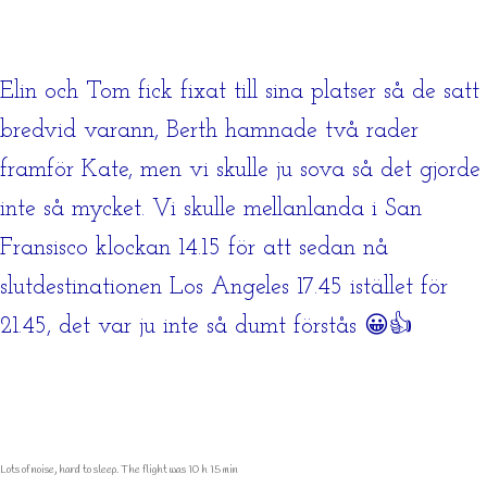
Elin och Tom fick fixat till sina platser så de satt
bredvid varann, Berth hamnade två rader
framför Kate, men vi skulle ju sova så det gjorde
inte så mycket. Vi skulle mellanlanda i San
Fransisco klockan 14.15 för att sedan nå
slutdestinationen Los Angeles 17.45 istället för
21.45, det var ju inte så dumt förstås 😀👍
Lots of noise, hard to sleep. The flight was 10 h 15 min