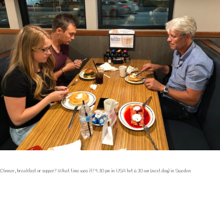
Dinner, breakfast or supper? What time was it? 9.30 pm in USA but 6.30 am (next day) in Sweden