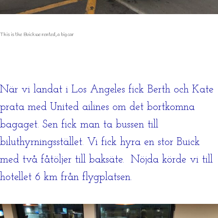
This is the Buick we rented, a big car
När vi landat i Los Angeles fick Berth och Kate
prata med United ailines om det bortkomna
bagaget. Sen fick man ta bussen till
biluthyrningsstället. Vi fick hyra en stor Buick
med två fåtöljer till baksäte. Nöjda körde vi till
hotellet 6 km från flygplatsen.