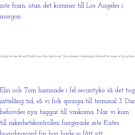
inte fram, utan det kommer till Los Angeles i
morgon.
We got in time for next flight even if we had to run. The airplane is landing just behind the house in the picture
Elin och Tom hamnade i fel securitykö så det tog
jättelång tid, så vi fick springa till terminal 3. Där
behövdes nya taggar till väskorna. När vi kom
till säkerhetskontrollen fungerade inte Kates
boardingcard för hon hade ju fått sitt