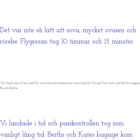
Det var inte så lätt att sova, mycket oväsen och
rörelse. Flygresan tog 10 timmar och 15 minuter.
The flight was in time, and the security took looooong time especially for Elin and Tom. Kate and Berths luggage
flew to Boston
Vi landade i tid och passkontrollen tog som
vanligt lång tid. Berths och Kates bagage kom