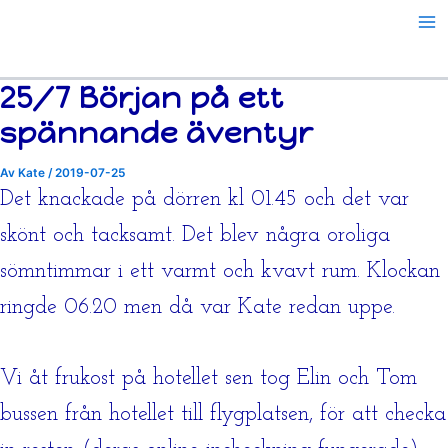
Hoppa
till
innehåll
25/7 Början på ett
spännande äventyr
Av
Kate
/
2019-07-25
Det knackade på dörren kl 01.45 och det var
skönt och tacksamt. Det blev några oroliga
sömntimmar i ett varmt och kvavt rum. Klockan
ringde 06.20 men då var Kate redan uppe.
Vi åt frukost på hotellet sen tog Elin och Tom
bussen från hotellet till flygplatsen, för att checka