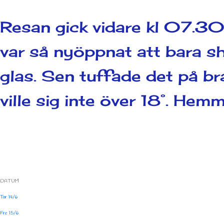
Resan gick vidare kl 07.3
var så nyöppnat att bara s
glas. Sen tuffade det på br
ville sig inte över 18°. He
DATUM
Tor 14/6
Fre 15/6