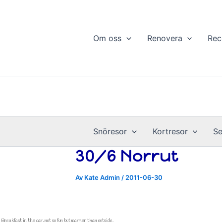
Hoppa
till
innehåll
Om oss
Renovera
Rec
Snöresor
Kortresor
Se
30/6 Norrut
Av
Kate Admin
/
2011-06-30
Breakfast in the car, not so fun but warmer than outside.