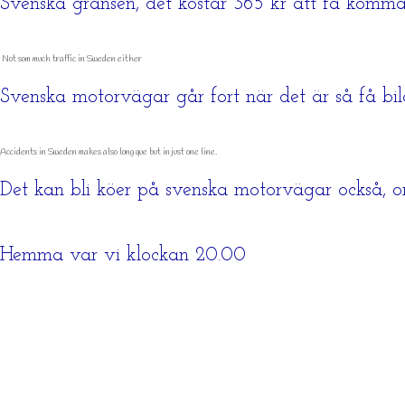
Svenska gränsen, det kostar 365 kr att få komma 
Not som much traffic in Sweden either
Svenska motorvägar går fort när det är så få bil
Accidents in Sweden makes also long que but in just one line.
Det kan bli köer på svenska motorvägar också, 
Hemma var vi klockan 20.00