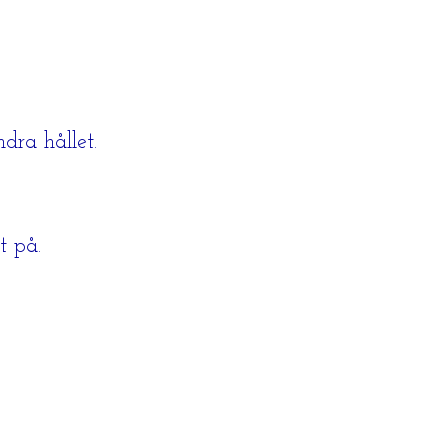
ndra hållet.
t på.