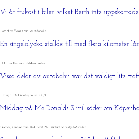
Vi åt frukost i bilen vilket Berth inte uppskattade
Lots of traffic on a smaller Autobahn.
En singelolycka ställde till med flera kilometer lå
But after that we could drive faster
Vissa delar av autobahn var det väldigt lite traf
Eating at Mc Donalds, not so bad ;^)
Middag på Mc Donalds 3 mil söder om Köpenhamn.
Sweden, here we come. And it cost 265 Skr for the bridge to Sweden