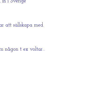
in i Sverige
ar att sällskapa med.
om någon t ex voltar…