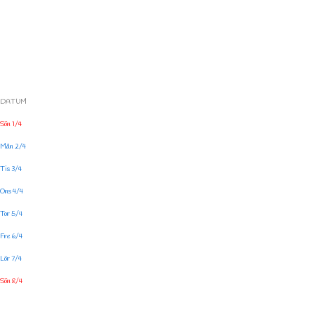
DATUM
Sön 1/4
Mån 2/4
Tis 3/4
Ons 4/4
Tor 5/4
Fre 6/4
Lör 7/4
Sön 8/4