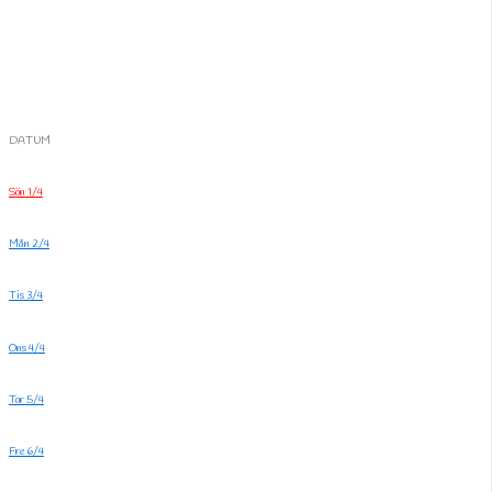
DATUM
Sön 1/4
Mån 2/4
Tis 3/4
Ons 4/4
Tor 5/4
Fre 6/4