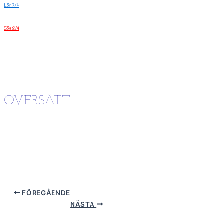
Lör 7/4
Sön 8/4
ÖVERSÄTT
FÖREGÅENDE
NÄSTA