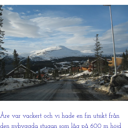
Åre var vackert och vi hade en fin utsikt från
den nybyggda stugan som låg på 600 m höjd