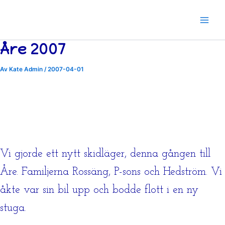
Hoppa
till
innehåll
Åre 2007
Av
Kate Admin
/
2007-04-01
Vi gjorde ett nytt skidläger, denna gången till
Åre. Familjerna Rossäng, P-sons och Hedström. Vi
åkte var sin bil upp och bodde flott i en ny
stuga.