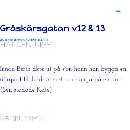
Hoppa
till
innehåll
Gråskärsgatan v12 & 13
Av
Kate Admin
/
2023-04-01
HALLEN UPPE
Innan Berth åkte ut på sjön hann han bygga en
dörrpost till badrummet och hänga på en dörr.
(Sen städade Kate)
BADRUMMET