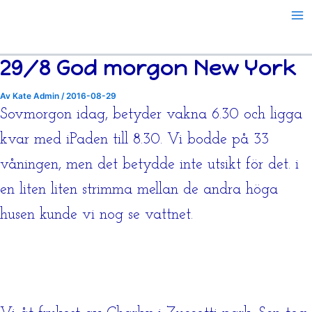
Hoppa
till
innehåll
29/8 God morgon New York
Av
Kate Admin
/
2016-08-29
Sovmorgon idag, betyder vakna 6.30 och ligga
kvar med iPaden till 8.30. Vi bodde på 33
våningen, men det betydde inte utsikt för det. i
en liten liten strimma mellan de andra höga
husen kunde vi nog se vattnet.