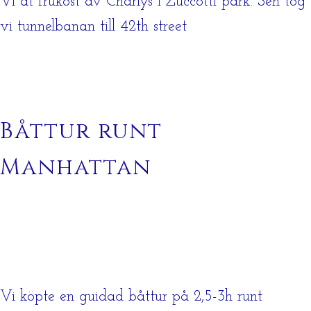
Vi åt frukost av Charlys i Zuccotti park. Sen tog
vi tunnelbanan till 42th street
Båttur runt
Manhattan
Vi köpte en guidad båttur på 2,5-3h runt