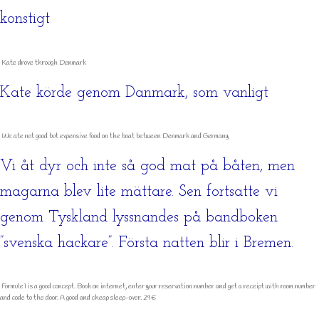
konstigt
Kate drove through Denmark
Kate körde genom Danmark, som vanligt
We ate not good but expensive food on the boat between Denmark and Germany
Vi åt dyr och inte så god mat på båten, men
magarna blev lite mättare. Sen fortsatte vi
genom Tyskland lyssnandes på bandboken
”svenska hackare”. Första natten blir i Bremen.
Formule1 is a good concept. Book on internet, enter your reservation number and get a receipt with room number
and code to the door. A good and cheap sleep-over. 29€