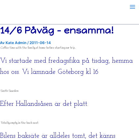
Hoppa
till
innehåll
14/6 Påväg – ensamma!
Av
Kate Admin
/
2011-06-14
Coffee time with the family at home before starting our trip.
Vi startade med fredagsfika på tisdag, hemma
hos oss. Vi lämnade Göteborg kl 16
South Sweden
Efter Hallandsåsen är det platt.
Totally empty in the back seat
Bilens baksäte är alldeles tomt, det känns