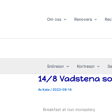
Hoppa
till
innehåll
Om oss
Renovera
Rec
Snöresor
Kortresor
Se
14/8 Vadstena so
Av
Kate
/
2023-08-14
Breakfast at nun monastery