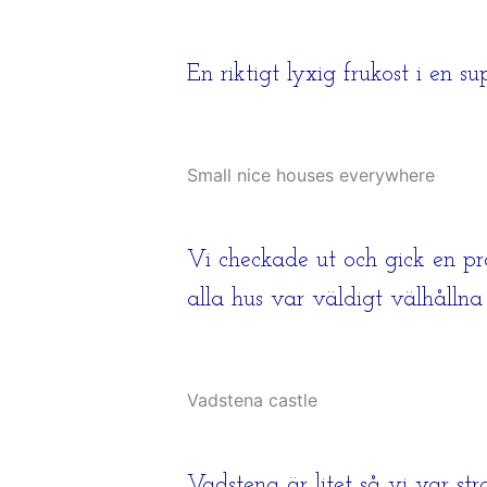
En riktigt lyxig frukost i en s
Small nice houses everywhere
Vi checkade ut och gick en p
alla hus var väldigt välhålln
Vadstena castle
Vadstena är litet så vi var st