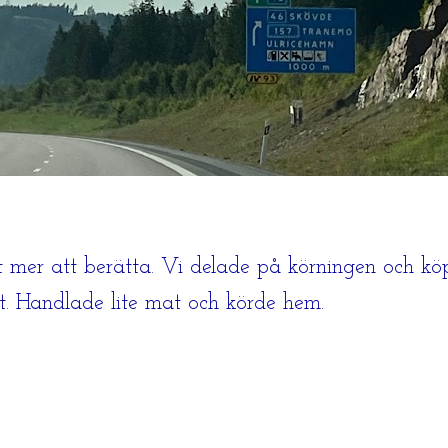
t mer att berätta. Vi delade på körningen och köp
et. Handlade lite mat och körde hem.