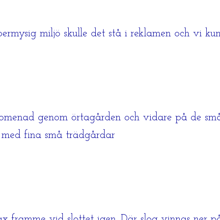
upermysig miljö skulle det stå i reklamen och vi k
romenad genom örtagården och vidare på de små 
a med fina små trädgårdar
rax framme vid slottet igen. Där slog vinnas ner 