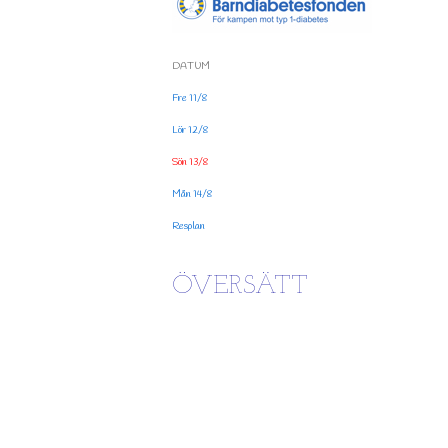
DATUM
Fre 11/8
Lör 12/8
Sön 13/8
Mån 14/8
Resplan
ÖVERSÄTT