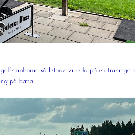
golfklubborna så letade vi reda på en träningsr
ning på bana