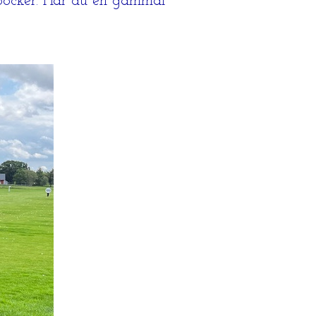
 böcker. Har du en gammal