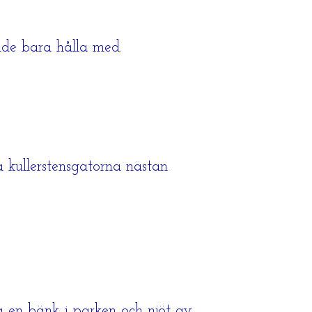
unde bara hålla med.
kullerstensgatorna nästan
på en bänk i parken och njöt av