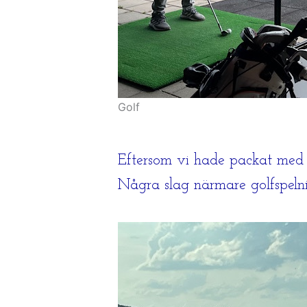
Golf
Eftersom vi hade packat med 
Några slag närmare golfspel