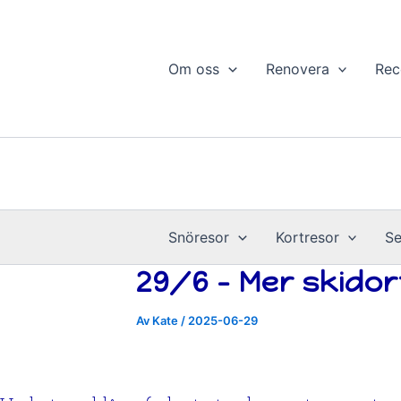
Årsvis
Hoppa
till
innehåll
Om oss
Renovera
Rec
Snöresor
Kortresor
Se
29/6 – Mer skidor
Av
Kate
/
2025-06-29