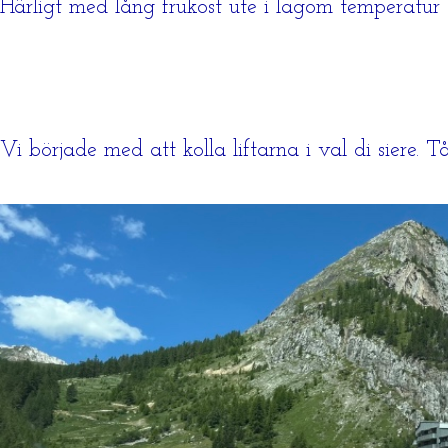
Härligt med lång frukost ute i lagom temperatur
Vi började med att kolla liftarna i val di siere. T