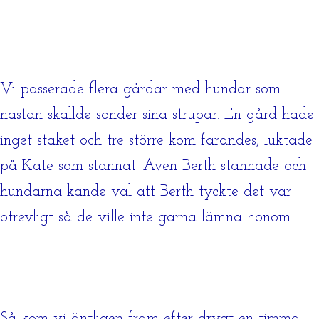
Vi passerade flera gårdar med hundar som
nästan skällde sönder sina strupar. En gård hade
inget staket och tre större kom farandes, luktade
på Kate som stannat. Även Berth stannade och
hundarna kände väl att Berth tyckte det var
otrevligt så de ville inte gärna lämna honom
Så kom vi äntligen fram efter drygt en timma,