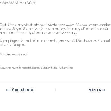
SAMMANFATTNING
Det finns mycket att se i detta området. Många promenader
att gå. Alice Superior är som en by, inte mycket att se där
men det finns mycket natur runtomkring.
Campingen är enkel men trevlig personal. Där hade vi kunnat
stanna längre.
Alice Superiore med omnejd
Kamerorna visar alla vattenfall i området. Gröna vill vi se, blå har vi sett.
FÖREGÅENDE
NÄSTA