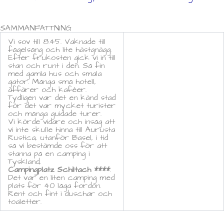
SAMMANFATTNING
Vi sov till 8.45. Vaknade till
fågelsång och lite hästgnägg.
Efter frukosten gick vi in till
stan och runt i den. Så fin
med gamla hus och smala
gator. Många små hotell,
affärer och kaféer.
Tydligen var det en känd stad
för det var mycket turister
och många guidade turer.
Vi körde vidare och insåg att
vi inte skulle hinna till Aurusta
Rustica, utanför Basel, i tid
så vi bestämde oss för att
stanna på en camping i
Tyskland,
Campingplatz Schiltach ****
.
Det var en liten camping med
plats för 40 låga fordon.
Rent och fint i duschar och
toaletter.