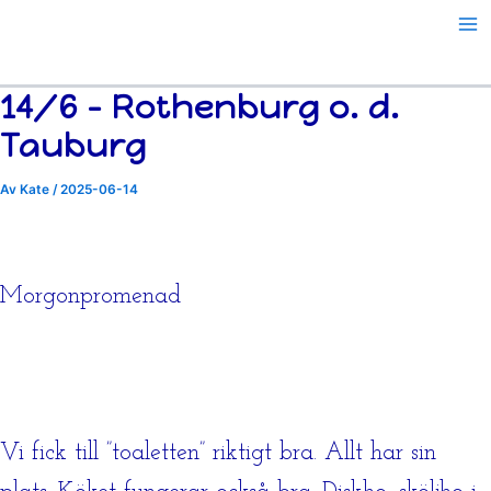
Årsvis
Hoppa
till
innehåll
14/6 – Rothenburg o. d.
Tauburg
Av
Kate
/
2025-06-14
Morgonpromenad
Vi fick till ”toaletten” riktigt bra. Allt har sin