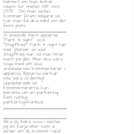
häften) om man bokar
någon tur mellan 01.15 och
05.15. Om man sedan
kommer fram tidigare så
kan man få åka med om det
finns plats.
Vi använde mest apparna
”Park 4 night” och
”StayFree”. Park 4 night har
mer platser än vad
StayFree har så man tittar
mest på den. Man ska vara
noga med att läsa
användarnas kommentarer i
apparna. Apparna verkar
inte vara ordentligt
uppdaterade så
kommentarerna kan
berätta om en parkering
fått nattligt
parkeringsförbud.
Ska du bara sova i väntan
på en färja eller som vi
efter att du kommit i land