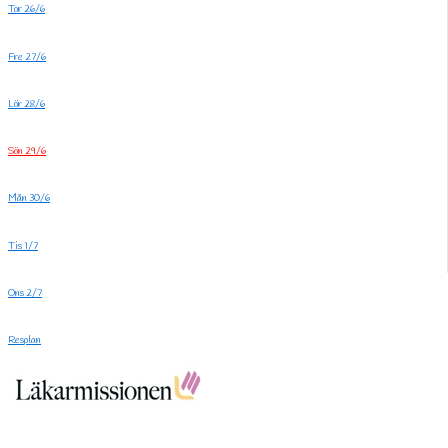
Tor 26/6
Fre 27/6
Lör 28/6
Sön 29/6
Mån 30/6
Tis 1/7
Ons 2/7
Resplan