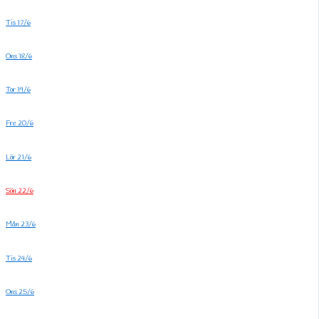
Tis 17/6
Ons 18/6
Tor 19/6
Fre 20/6
Lör 21/6
Sön 22/6
Mån 23/6
Tis 24/6
Ons 25/6