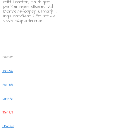
mitt i natten, så duger
parkeringen alldeles vid
Bordershoppen utmärkt.
Inga omvägar för att få
sova några timmar.
DATUM
Tor 12/6
Fre 13/6
Lör 14/6
Sön 15/6
Mån 16/6