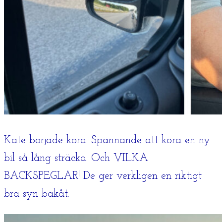
Kate började köra. Spännande att köra en ny
bil så lång sträcka. Och VILKA
BACKSPEGLAR! De ger verkligen en riktigt
bra syn bakåt.