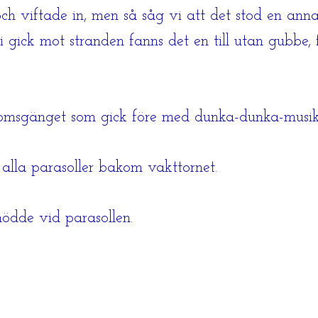
ch viftade in, men så såg vi att det stod en ann
 gick mot stranden fanns det en till utan gubbe, 
omsgänget som gick före med dunka-dunka-musik v
 alla parasoller bakom vakttornet.
nödde vid parasollen.