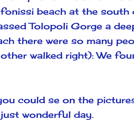
afonissi beach at the south
ssed Tolopoli Gorge a deep 
ach there were so many peo
 other walked right): We fou
you could se on the picture
 just wonderful day.