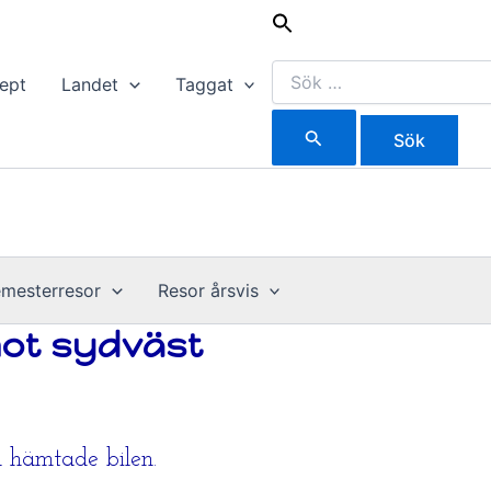
Sök
efter:
ept
Landet
Taggat
mesterresor
Resor årsvis
mot sydväst
ch hämtade bilen.