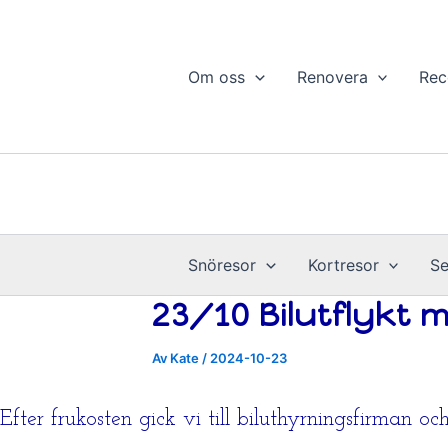
Resor
Hoppa
Årsvis
till
innehåll
Om oss
Renovera
Rec
Snöresor
Kortresor
Se
23/10 Bilutflykt 
Av
Kate
/
2024-10-23
Efter frukosten gick vi till biluthyrningsfirman o