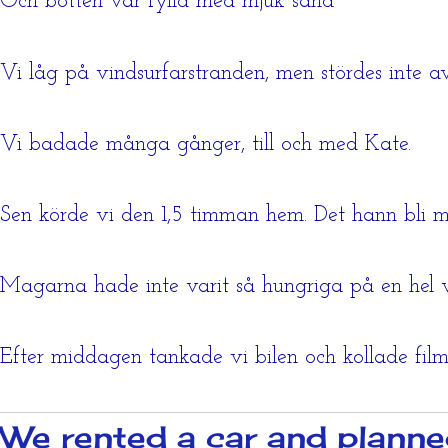
Och botten var fylld med mjuk sand
Vi låg på vindsurfarstranden, men stördes inte a
Vi badade många gånger, till och med Kate.
Sen körde vi den 1,5 timman hem. Det hann bli 
Magarna hade inte varit så hungriga på en hel 
Efter middagen tankade vi bilen och kollade film.
We rented a car and planned