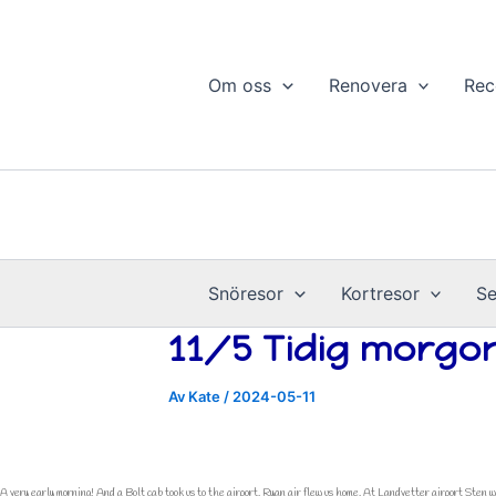
Hoppa
till
innehåll
Om oss
Renovera
Rec
Snöresor
Kortresor
Se
11/5 Tidig morgo
Av
Kate
/
2024-05-11
A very early morning! And a Bolt cab took us to the airport. Ryan air flew us home. At Landvetter airport Sten w