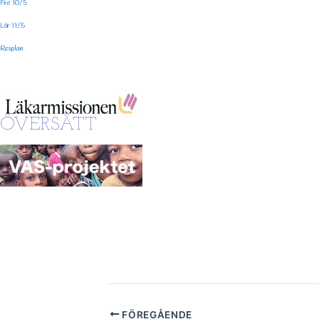
Fre 10/5
Lör 11/5
Resplan
ÖVERSÄTT
FÖREGÅENDE