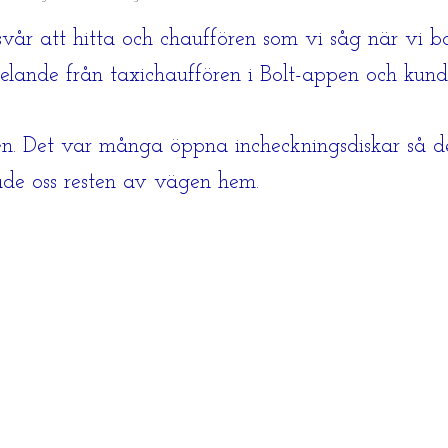
 svår att hitta och chauffören som vi såg när vi bo
delande från taxichauffören i Bolt-appen och kund
tsen. Det var många öppna incheckningsdiskar så de
de oss resten av vägen hem.