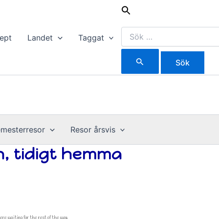
Sök
efter:
ept
Landet
Taggat
mesterresor
Resor årsvis
n, tidigt hemma
ere waiting for the rest of the way