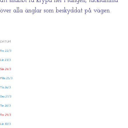
att snabbt få krypa ner i sängen, tacksamma
över alla änglar som beskyddat på vägen.
DATUM
Fre 22/3
Lör 23/3
Sön 24/3
Mån 25/3
Tis 26/3
Ons 27/3
Tor 28/3
Fre 29/3
Lör 30/3