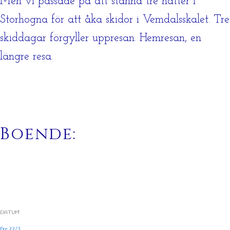
Men vi passade på att stanna tre nätter i
Storhogna för att åka skidor i Vemdalsskalet. Tre
skiddagar förgyller uppresan. Hemresan, en
längre resa.
Boende:
DATUM
Fre 22/3