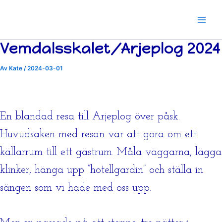
Hoppa
till
innehåll
Vemdalsskalet/Arjeplog 2024
Av
Kate
/
2024-03-01
En blandad resa till Arjeplog över påsk.
Huvudsaken med resan var att göra om ett
källarrum till ett gästrum. Måla väggarna, lägga
klinker, hänga upp ”hotellgardin” och ställa in
sängen som vi hade med oss upp.