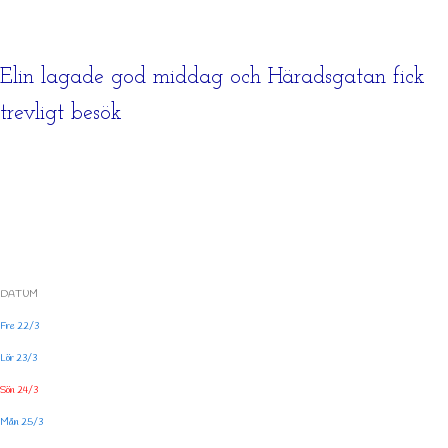
Elin lagade god middag och Häradsgatan fick
trevligt besök
DATUM
Fre 22/3
Lör 23/3
Sön 24/3
Mån 25/3