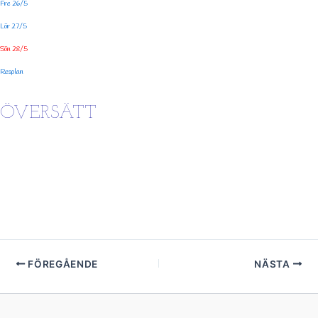
Fre 26/5
Lör 27/5
Sön 28/5
Resplan
ÖVERSÄTT
FÖREGÅENDE
NÄSTA