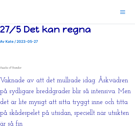
Hoppa
till
innehåll
27/5 Det kan regna
Av
Kate
/
2023-05-27
Awake of thunder
Vaknade av att det mullrade idag. Åskvädren
på sydligare breddgrader blir så intensiva. Men
det är lite mysigt att sitta tryggt inne och titta
på skådespelet på utsidan, speciellt när utsikten
är så fin