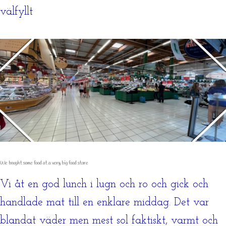
välfyllt
We bought some food at a very big food store
Vi åt en god lunch i lugn och ro och gick och
handlade mat till en enklare middag. Det var
blandat väder men mest sol faktiskt, varmt och